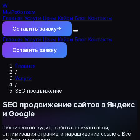
W
МыРаботаем
Главная
Услуги
Цены
Кейсы
Блог
Контакты
Оставить заявку
Главная
Услуги
Цены
Кейсы
Блог
Контакты
Оставить заявку
Главная
/
Услуги
/
SEO продвижение
SEO продвижение сайтов в Яндекс
и Google
Технический аудит, работа с семантикой,
оптимизация страниц и наращивание ссылок. Всё
по белым методам.