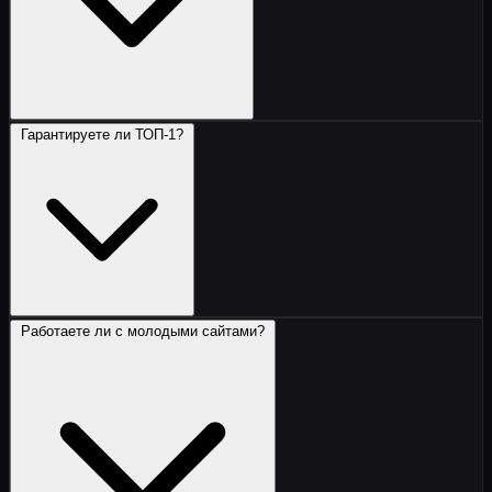
Гарантируете ли ТОП-1?
Технический аудит, сбор семантики, оптимизация
страниц (мета-теги, заголовки, тексты),
наращивание ссылочной массы и ежемесячный
отчёт.
Работаете ли с молодыми сайтами?
Никто не может гарантировать ТОП-1 — это
противоречит правилам Яндекса и Google. Мы
гарантируем рост трафика и позиций на основе
зафиксированных KPI.