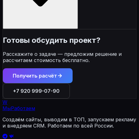
Да. Новые сайты нуждаются в грамотном старте:
Готовы обсудить проект?
правильная структура, технический аудит и
первичная оптимизация — это фундамент для
Расскажите о задаче — предложим решение и
быстрого роста.
рассчитаем стоимость бесплатно.
Получить расчёт
+7 920 999-07-90
W
МыРаботаем
Создаём сайты, выводим в ТОП, запускаем рекламу
и внедряем CRM. Работаем по всей России.