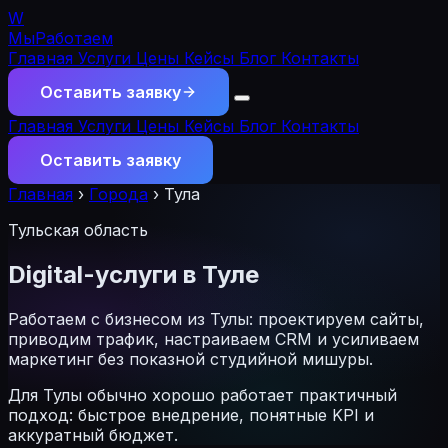
W
МыРаботаем
Главная
Услуги
Цены
Кейсы
Блог
Контакты
Оставить заявку
Главная
Услуги
Цены
Кейсы
Блог
Контакты
Оставить заявку
Главная
›
Города
›
Тула
Тульская область
Digital-услуги в Туле
Работаем с бизнесом из Тулы: проектируем сайты,
приводим трафик, настраиваем CRM и усиливаем
маркетинг без показной студийной мишуры.
Для Тулы обычно хорошо работает практичный
подход: быстрое внедрение, понятные KPI и
аккуратный бюджет.