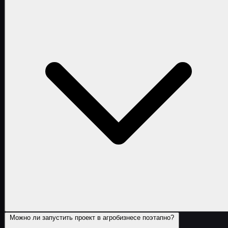
Можно ли запустить проект в агробизнесе поэтапно?
Потому что у каждой ниши свои возражения, сценар