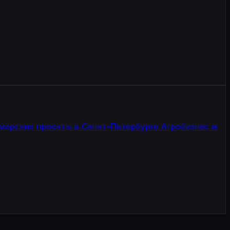
 проекта именно вокруг этих узких мест.
рмерские проекты в Санкт-Петербурге
Агробизнес и