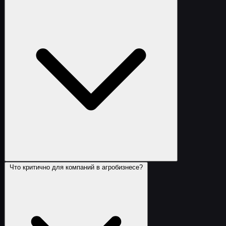
нишевой.
Что критично для компаний в агробизнесе?
Да. Часто лучший путь — сначала сайт или реклама,