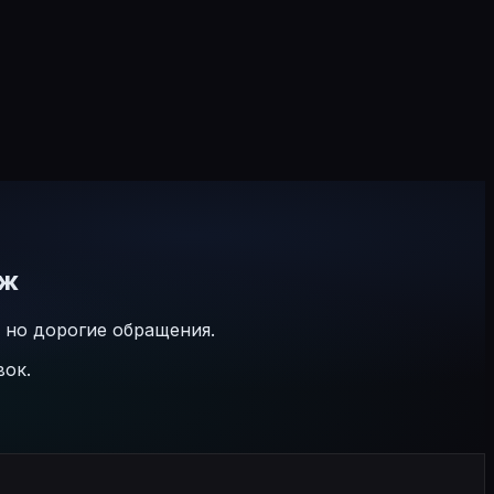
аж
 но дорогие обращения.
вок.