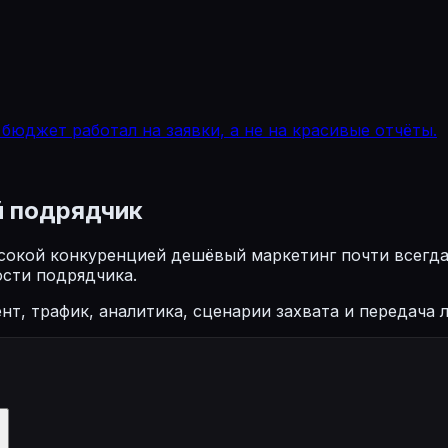
бюджет работал на заявки, а не на красивые отчёты.
й подрядчик
ысокой конкуренцией дешёвый маркетинг почти всегда
ости подрядчика.
нт, трафик, аналитика, сценарии захвата и передача 