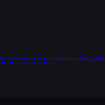
нг не связан с отделом продаж. Мы строим структуру
нес и фермерские проекты в Москве
Агробизнес и фе
кие проекты в Екатеринбурге