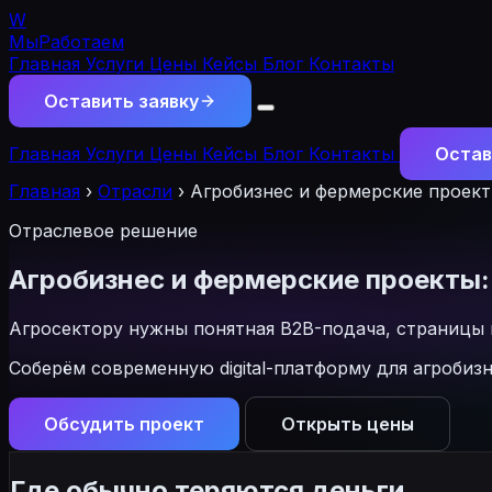
W
МыРаботаем
Главная
Услуги
Цены
Кейсы
Блог
Контакты
Оставить заявку
Главная
Услуги
Цены
Кейсы
Блог
Контакты
Остав
Главная
›
Отрасли
›
Агробизнес и фермерские проек
Отраслевое решение
Агробизнес и фермерские проекты: 
Агросектору нужны понятная B2B-подача, страницы п
Соберём современную digital-платформу для агробиз
Обсудить проект
Открыть цены
Где обычно теряются деньги