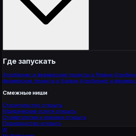
устаревшая упаковка, сложный B2B-продукт, маркети
Где запускать
Агробизнес и фермерские проекты в Рязани
Агробиз
фермерские проекты в Казани
Агробизнес и фермерс
Смежные ниши
Строительство
открыть
Юридические услуги
открыть
Стоматологии и клиники
открыть
Производство
открыть
W
МыРаботаем